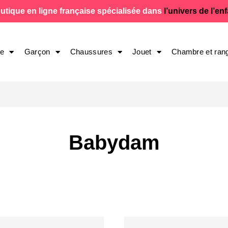
utique en ligne française spécialisée dans
l’univers de l’en
le
Garçon
Chaussures
Jouet
Chambre et ran
Babydam