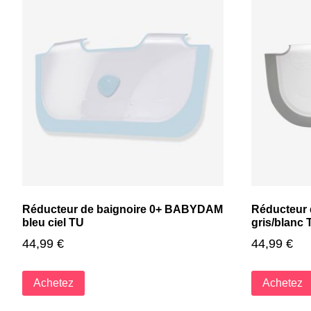
Réducteur de baignoire 0+ BABYDAM
Réducteur
bleu ciel TU
gris/blanc 
44,99
€
44,99
€
Achetez
Achetez