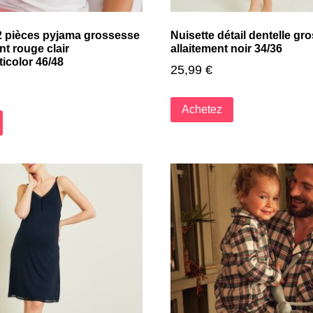
 pièces pyjama grossesse
Nuisette détail dentelle gr
nt rouge clair
allaitement noir 34/36
ticolor 46/48
25,99
€
Achetez