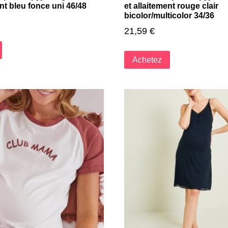
ent bleu fonce uni 46/48
et allaitement rouge clair
bicolor/multicolor 34/36
21,59
€
Achetez