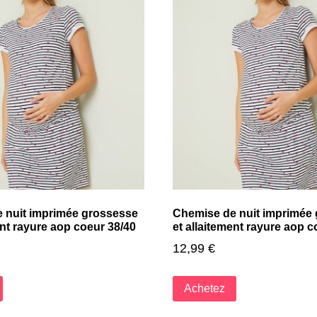
 nuit imprimée grossesse
Chemise de nuit imprimée
ent rayure aop coeur 38/40
et allaitement rayure aop c
12,99
€
Achetez