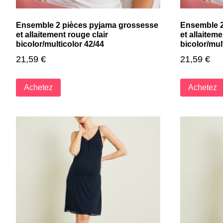
Ensemble 2 pièces pyjama grossesse
Ensemble 2
et allaitement rouge clair
et allaiteme
bicolor/multicolor 42/44
bicolor/mul
21,59
€
21,59
€
Achetez
Achetez