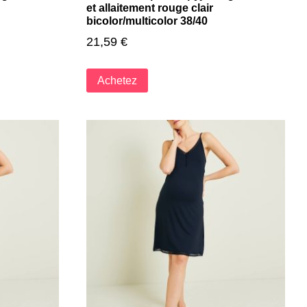
et allaitement rouge clair
bicolor/multicolor 38/40
21,59
€
Achetez