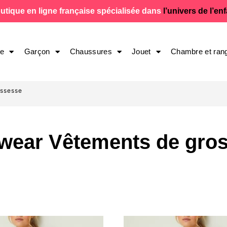
utique en ligne française spécialisée dans
l’univers de l’en
le
Garçon
Chaussures
Jouet
Chambre et ran
ossesse
ear Vêtements de gro