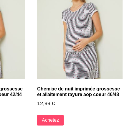
 grossesse
Chemise de nuit imprimée grossesse
oeur 42/44
et allaitement rayure aop coeur 46/48
12,99
€
Achetez