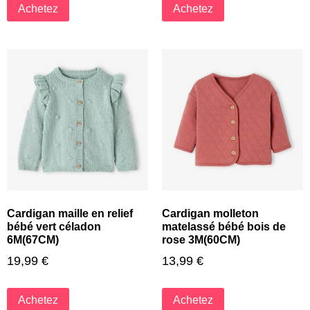
Achetez
Achetez
Cardigan maille en relief
Cardigan molleton
bébé vert céladon
matelassé bébé bois de
6M(67CM)
rose 3M(60CM)
19,99
€
13,99
€
Achetez
Achetez