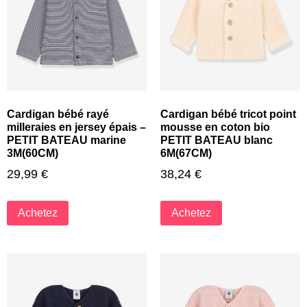
Cardigan bébé rayé
Cardigan bébé tricot point
milleraies en jersey épais –
mousse en coton bio
PETIT BATEAU marine
PETIT BATEAU blanc
3M(60CM)
6M(67CM)
29,99
€
38,24
€
Achetez
Achetez