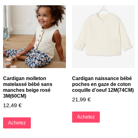
Cardigan molleton
Cardigan naissance bébé
matelassé bébé sans
poches en gaze de coton
manches beige rosé
coquille d’oeuf 12M(74CM)
3M(60CM)
21,99
€
12,49
€
Achetez
Achetez