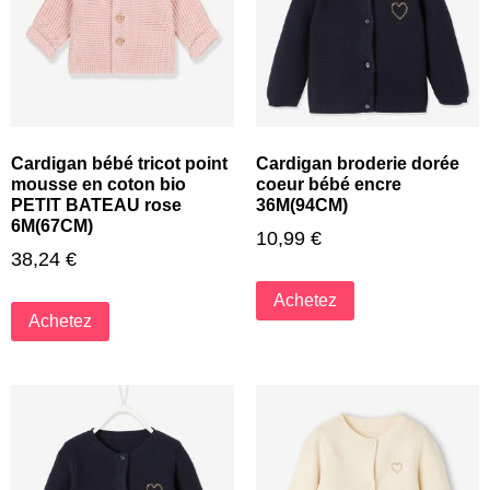
Cardigan bébé tricot point
Cardigan broderie dorée
mousse en coton bio
coeur bébé encre
PETIT BATEAU rose
36M(94CM)
6M(67CM)
10,99
€
38,24
€
Achetez
Achetez