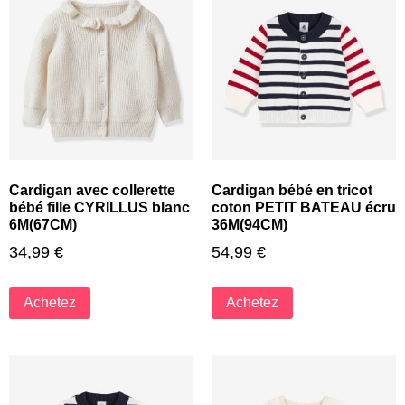
Cardigan avec collerette
Cardigan bébé en tricot
bébé fille CYRILLUS blanc
coton PETIT BATEAU écru
6M(67CM)
36M(94CM)
34,99
€
54,99
€
Achetez
Achetez