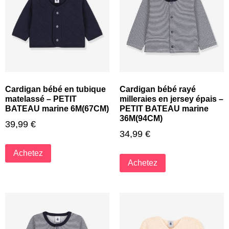
Cardigan bébé en tubique
Cardigan bébé rayé
matelassé – PETIT
milleraies en jersey épais –
BATEAU marine 6M(67CM)
PETIT BATEAU marine
36M(94CM)
39,99
€
34,99
€
Achetez
Achetez