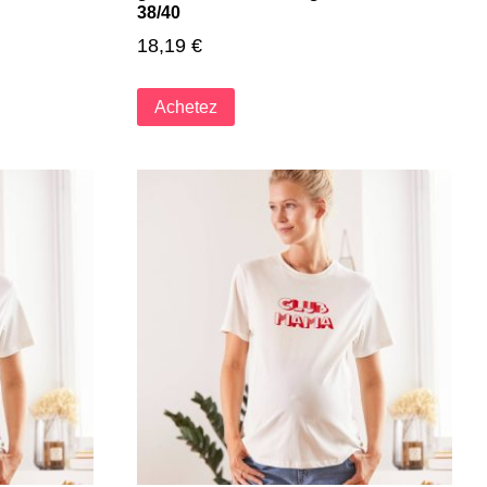
38/40
18,19
€
Achetez