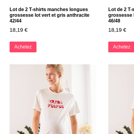
Lot de 2 T-shirts manches longues
Lot de 2 T
grossesse lot vert et gris anthracite
grossesse l
42/44
46/48
18,19
€
18,19
€
Achetez
Achetez