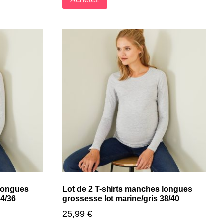
 longues
Lot de 2 T-shirts manches longues
34/36
grossesse lot marine/gris 38/40
25,99
€