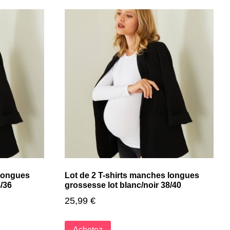
 longues
Lot de 2 T-shirts manches longues
4/36
grossesse lot blanc/noir 38/40
25,99
€
Achetez