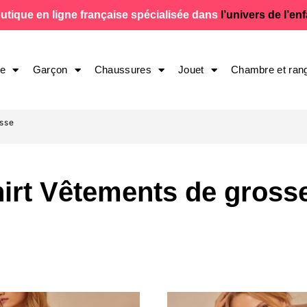
utique en ligne française spécialisée dans
l’univers de l’en
le
Garçon
Chaussures
Jouet
Chambre et ran
esse
hirt Vêtements de gross