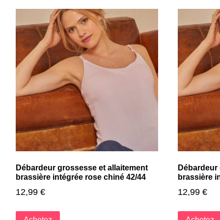
Débardeur grossesse et allaitement
Débardeur 
brassière intégrée rose chiné 42/44
brassière i
12,99
€
12,99
€
Achetez
Achetez