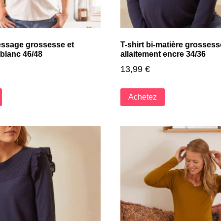
message grossesse et
T-shirt bi-matière grossess
 blanc 46/48
allaitement encre 34/36
13,99
€
Achetez