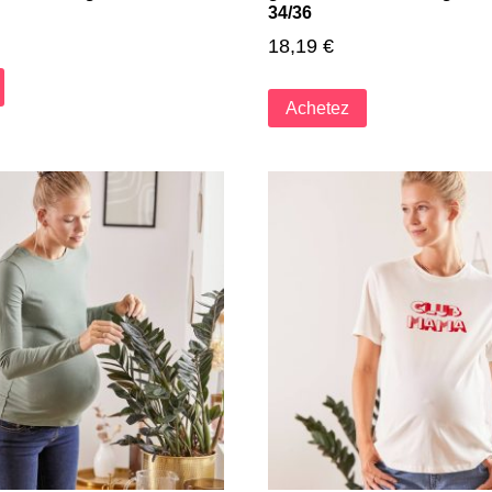
34/36
18,19
€
Achetez