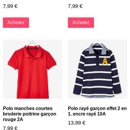
7,99
€
7,99
€
Achetez
Achetez
Polo manches courtes
Polo rayé garçon effet 2 en
broderie poitrine garçon
1. encre rayé 10A
rouge 2A
13,99
€
7,99
€