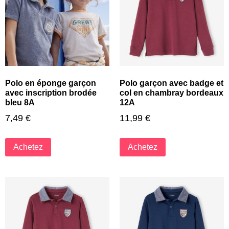
Polo en éponge garçon
Polo garçon avec badge et
avec inscription brodée
col en chambray bordeaux
bleu 8A
12A
7,49
€
11,99
€
Achetez
Achetez