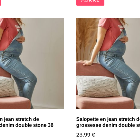
n jean stretch de
Salopette en jean stretch d
denim double stone 36
grossesse denim double s
23,99
€