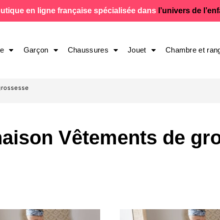
utique en ligne française spécialisée dans
l’univers de l’en
le
Garçon
Chaussures
Jouet
Chambre et ran
grossesse
aison Vêtements de gr