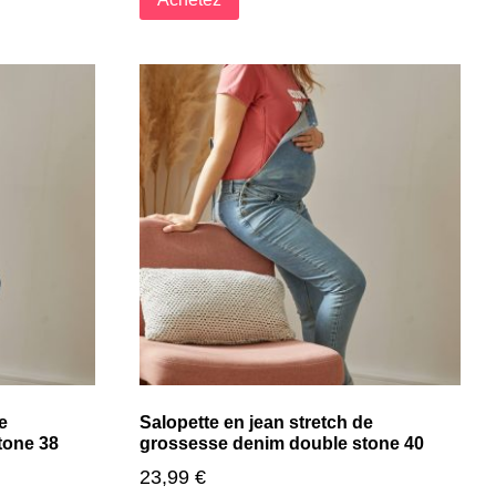
e
Salopette en jean stretch de
tone 38
grossesse denim double stone 40
23,99
€