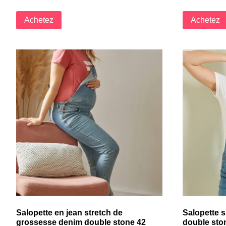
Achetez
Achetez
Salopette en jean stretch de
Salopette 
grossesse denim double stone 42
double sto