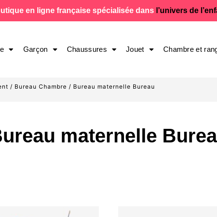
utique en ligne française spécialisée dans
l’univers de l’en
le
Garçon
Chaussures
Jouet
Chambre et ran
ent
/
Bureau Chambre
/ Bureau maternelle Bureau
ureau maternelle Bure