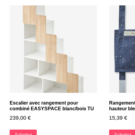
Escalier avec rangement pour
Rangement m
combiné EASYSPACE blanc/bois TU
hauteur bl
239,00
€
15,39
€
Achetez
Achetez