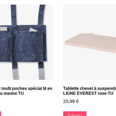
ulti poches spécial lit en
Tablette chevet à suspend
eu marine TU
LIGNE EVEREST rose TU
23,99
€
Achetez