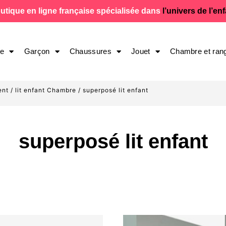
utique en ligne française spécialisée dans
l’univers de l’en
le
Garçon
Chaussures
Jouet
Chambre et ran
ent
/
lit enfant Chambre
/ superposé lit enfant
superposé lit enfant