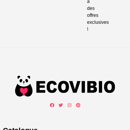
à
des
offres
exclusives
!