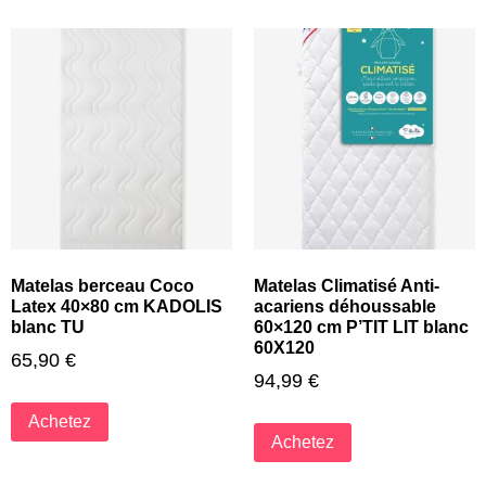
Matelas berceau Coco
Matelas Climatisé Anti-
Latex 40×80 cm KADOLIS
acariens déhoussable
blanc TU
60×120 cm P’TIT LIT blanc
60X120
65,90
€
94,99
€
Achetez
Achetez