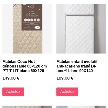
Matelas Coco Nut
Matelas enfant évolutif
déhoussable 60×120 cm
anti-acariens traité Bi-
P’TIT LIT blanc 60X120
ome® blanc 90X140
149,00
€
189,00
€
Achetez
Achetez