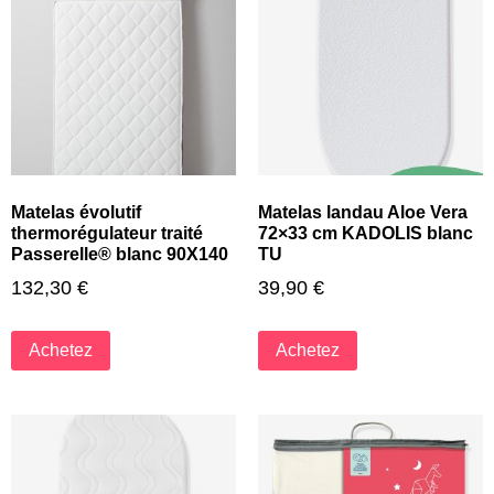
Matelas évolutif
Matelas landau Aloe Vera
thermorégulateur traité
72×33 cm KADOLIS blanc
Passerelle® blanc 90X140
TU
132,30
€
39,90
€
Achetez
Achetez