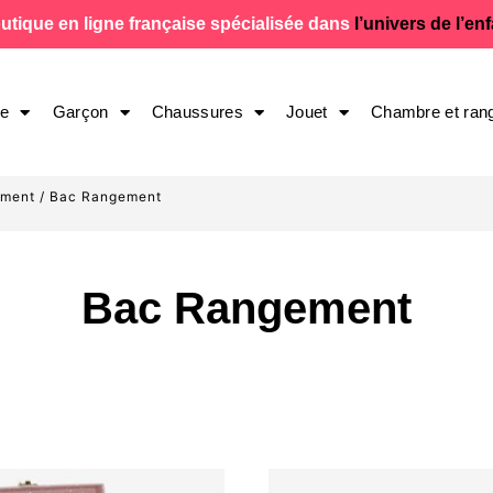
utique en ligne française spécialisée dans
l’univers de l’en
le
Garçon
Chaussures
Jouet
Chambre et ran
ement
/ Bac Rangement
Bac Rangement