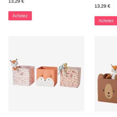
13,29
€
13,29
€
Achetez
Achetez