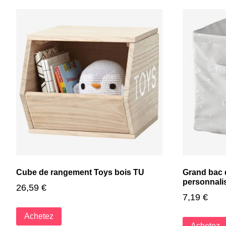
Cube de rangement Toys bois TU
Grand bac 
personnali
26,59
€
7,19
€
Achetez
Achetez