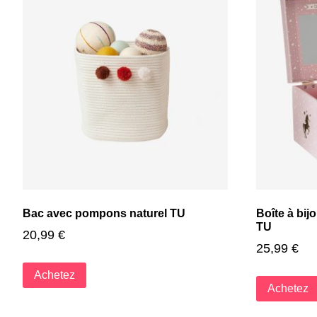
Bac avec pompons naturel TU
Boîte à bij
TU
20,99
€
25,99
€
Achetez
Achetez