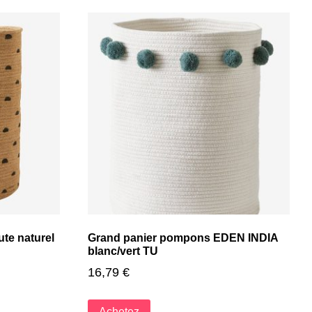
ute naturel
Grand panier pompons EDEN INDIA
blanc/vert TU
16,79
€
Achetez