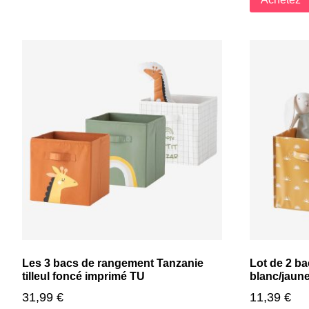
Les 3 bacs de rangement Tanzanie
Lot de 2 b
tilleul foncé imprimé TU
blanc/jaun
31,99
€
11,39
€