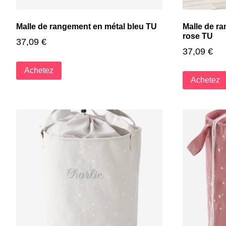
Malle de rangement en métal bleu TU
Malle de r
rose TU
37,09
€
37,09
€
Achetez
Achetez