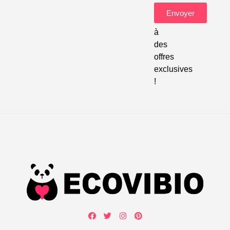
pour
Envoyer
accéder
à
des
offres
exclusives
!