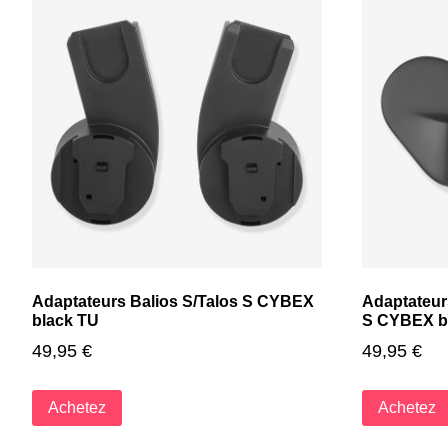
Adaptateurs Balios S/Talos S CYBEX
Adaptateur
black TU
S CYBEX b
49,95
€
49,95
€
Achetez
Achetez