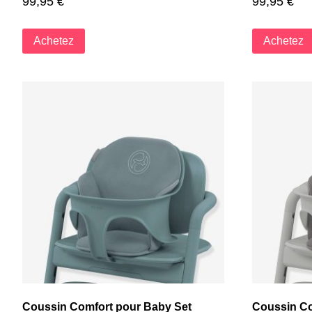
99,95
€
99,95
€
Achetez
Achetez
Coussin Comfort pour Baby Set
Coussin Co