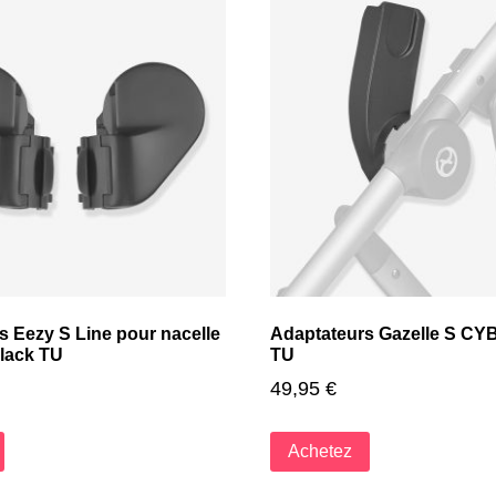
s Eezy S Line pour nacelle
Adaptateurs Gazelle S CY
lack TU
TU
49,95
€
Achetez