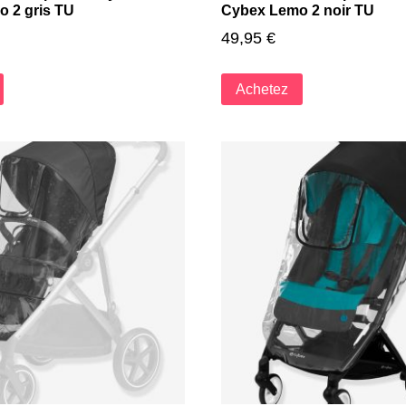
 2 gris TU
Cybex Lemo 2 noir TU
49,95
€
Achetez