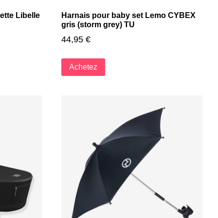
tte Libelle
Harnais pour baby set Lemo CYBEX
gris (storm grey) TU
44,95
€
Achetez