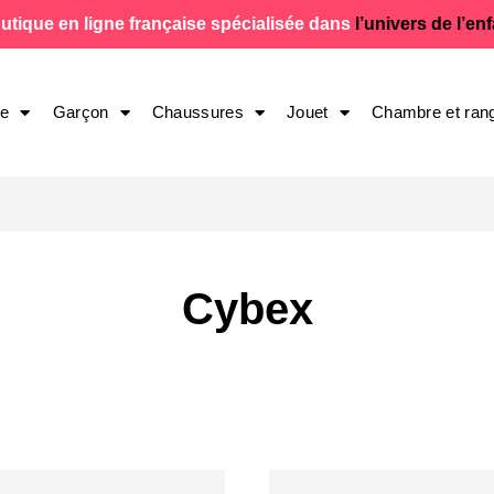
utique en ligne française spécialisée dans
l’univers de l’en
le
Garçon
Chaussures
Jouet
Chambre et ran
Cybex