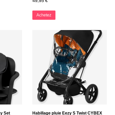
49,95
€
Achetez
y Set
Habillage pluie Eezy S Twist CYBEX