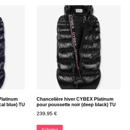
Platinum
Chancelière hiver CYBEX Platinum
cal blue) TU
pour poussette noir (deep black) TU
239,95
€
Achetez