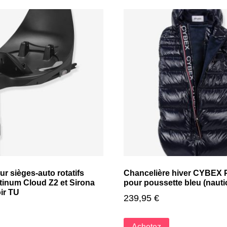
r sièges-auto rotatifs
Chancelière hiver CYBEX 
inum Cloud Z2 et Sirona
pour poussette bleu (nauti
oir TU
239,95
€
Achetez