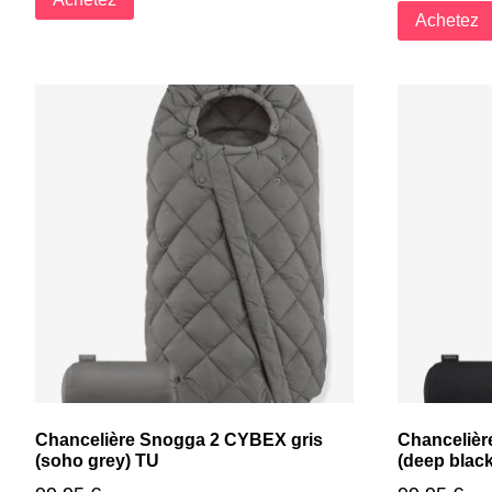
Achetez
Chancelière Snogga 2 CYBEX gris
Chancelièr
(soho grey) TU
(deep blac