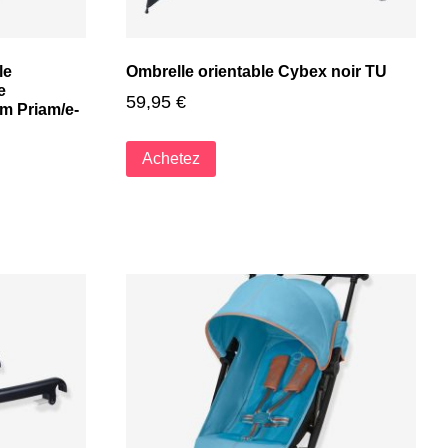
le
Ombrelle orientable Cybex noir TU
e
59,95
€
m Priam/e-
Achetez