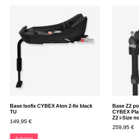
Base Isofix CYBEX Aton 2-fix black
Base Z2 pou
TU
CYBEX Plat
Z2 i-Size n
149,95
€
259,95
€
Achetez