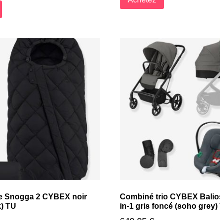
e Snogga 2 CYBEX noir
Combiné trio CYBEX Balios
k) TU
in-1 gris foncé (soho grey)