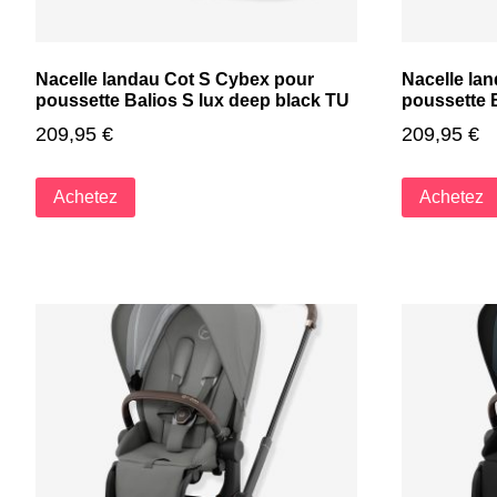
Nacelle landau Cot S Cybex pour
Nacelle la
poussette Balios S lux deep black TU
poussette 
209,95
€
209,95
€
Achetez
Achetez