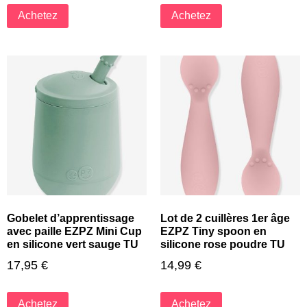
Achetez
Achetez
Gobelet d’apprentissage
Lot de 2 cuillères 1er âge
avec paille EZPZ Mini Cup
EZPZ Tiny spoon en
en silicone vert sauge TU
silicone rose poudre TU
17,95
€
14,99
€
Achetez
Achetez