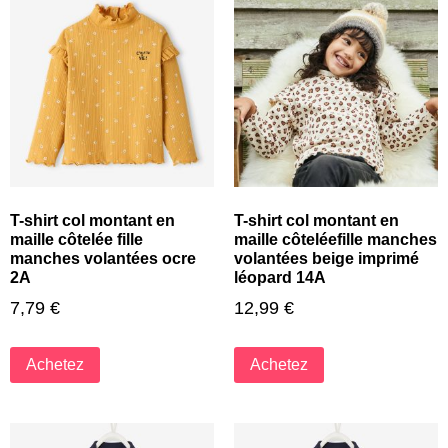
T-shirt col montant en
T-shirt col montant en
maille côtelée fille
maille côteléefille manches
manches volantées ocre
volantées beige imprimé
2A
léopard 14A
7,79
€
12,99
€
Achetez
Achetez