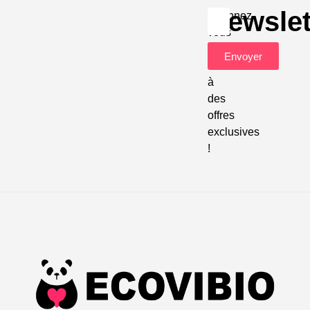
Newslet
Abonnez-
vous
pour
Envoyer
accéder
à
des
offres
exclusives
!