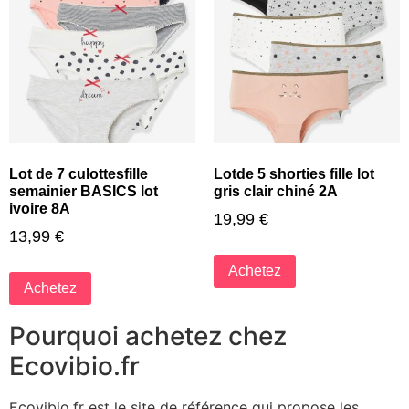
Lot de 7 culottesfille
Lotde 5 shorties fille lot
semainier BASICS lot
gris clair chiné 2A
ivoire 8A
19,99
€
13,99
€
Achetez
Achetez
Pourquoi achetez chez
Ecovibio.fr
Ecovibio.fr est le site de référence qui propose les