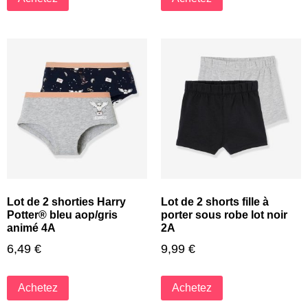
Lot de 2 shorties Harry
Lot de 2 shorts fille à
Potter® bleu aop/gris
porter sous robe lot noir
animé 4A
2A
6,49
€
9,99
€
Achetez
Achetez