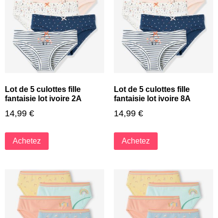
Lot de 5 culottes fille
Lot de 5 culottes fille
fantaisie lot ivoire 2A
fantaisie lot ivoire 8A
14,99
€
14,99
€
Achetez
Achetez