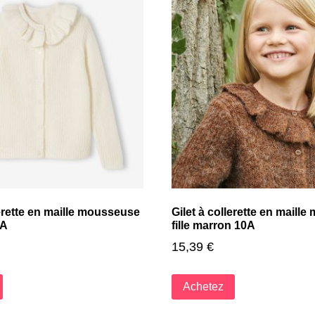
lerette en maille mousseuse
Gilet à collerette en maill
8A
fille marron 10A
15,39
€
Achetez