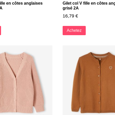
fille en côtes anglaises
Gilet col V fille en côtes a
2A
grisé 2A
16,79
€
Achetez