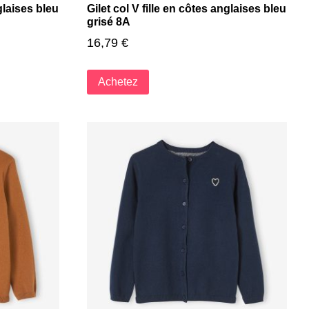
nglaises bleu
Gilet col V fille en côtes anglaises bleu
grisé 8A
16,79
€
Achetez