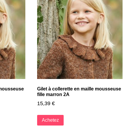
e mousseuse
Gilet à collerette en maille mousseuse
fille marron 2A
15,39
€
Achetez