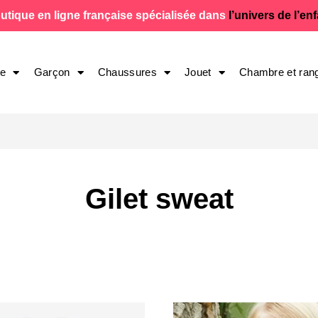
utique en ligne française spécialisée dans
l’univers de l’en
le
Garçon
Chaussures
Jouet
Chambre et ran
Gilet sweat