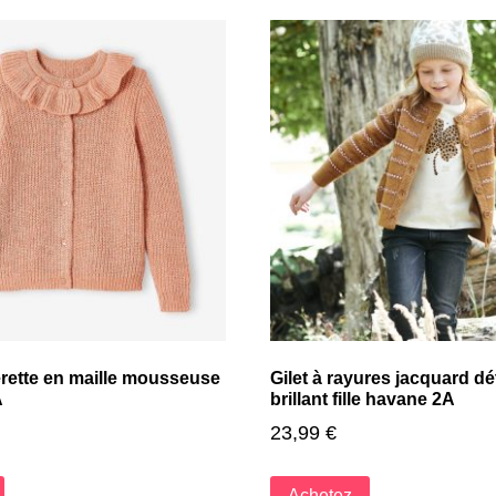
lerette en maille mousseuse
Gilet à rayures jacquard déta
A
brillant fille havane 2A
23,99
€
Achetez