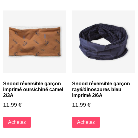
Snood réversible garçon
Snood réversible garçon
imprimé ours/chiné camel
rayé/dinosaures bleu
2/3A
imprimé 2/6A
11,99
€
11,99
€
Achetez
Achetez