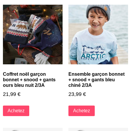
Coffret noël garçon
Ensemble garçon bonnet
bonnet + snood + gants
+ snood + gants bleu
ours bleu nuit 2/3A
chiné 2/3A
21,99
€
23,99
€
Achetez
Achetez