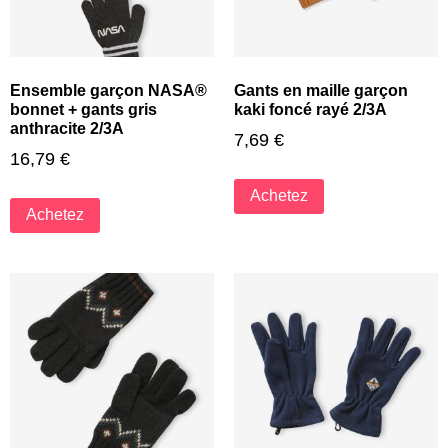
Ensemble garçon NASA®
Gants en maille garçon
bonnet + gants gris
kaki foncé rayé 2/3A
anthracite 2/3A
7,69
€
16,79
€
Achetez
Achetez