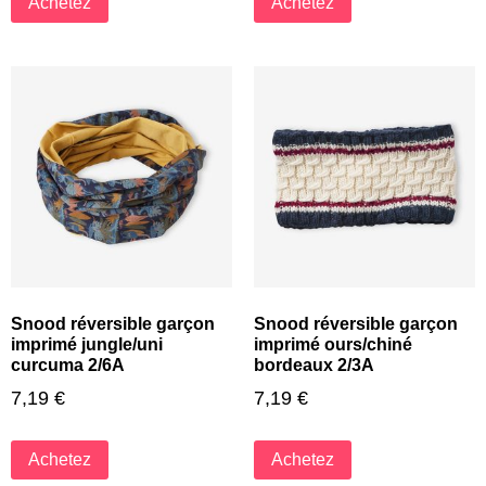
Achetez
Achetez
Snood réversible garçon
Snood réversible garçon
imprimé jungle/uni
imprimé ours/chiné
curcuma 2/6A
bordeaux 2/3A
7,19
€
7,19
€
Achetez
Achetez