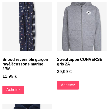
Snood réversible garçon
Sweat zippé CONVERSE
rayé/écussons marine
gris 2A
2/6A
39,99
€
11,99
€
Achetez
Achetez