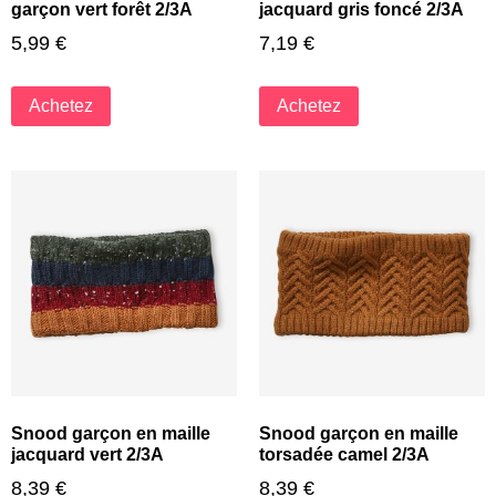
garçon vert forêt 2/3A
jacquard gris foncé 2/3A
5,99
€
7,19
€
Achetez
Achetez
Snood garçon en maille
Snood garçon en maille
jacquard vert 2/3A
torsadée camel 2/3A
8,39
€
8,39
€