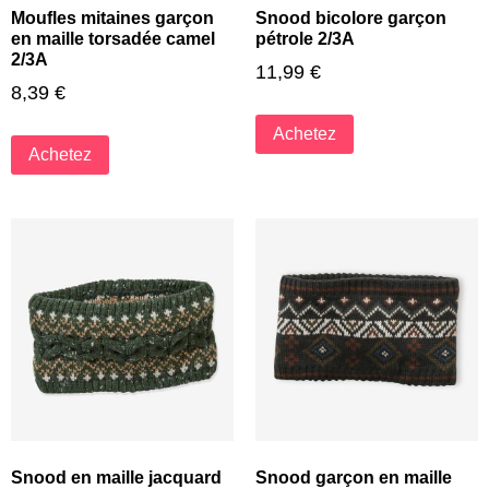
Moufles mitaines garçon
Snood bicolore garçon
en maille torsadée camel
pétrole 2/3A
2/3A
11,99
€
8,39
€
Achetez
Achetez
Snood en maille jacquard
Snood garçon en maille