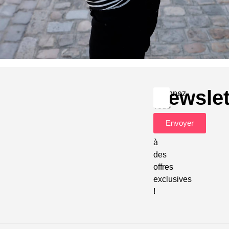
Newslet
Abonnez-
vous
pour
Envoyer
accéder
à
des
offres
exclusives
!