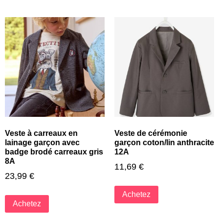
Veste à carreaux en
Veste de cérémonie
lainage garçon avec
garçon coton/lin anthracite
badge brodé carreaux gris
12A
8A
11,69
€
23,99
€
Achetez
Achetez