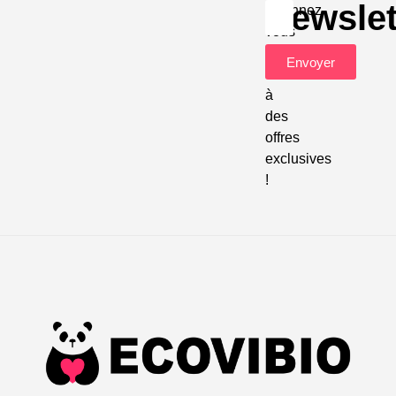
Newslet
Abonnez-
vous
pour
Envoyer
accéder
à
des
offres
exclusives
!