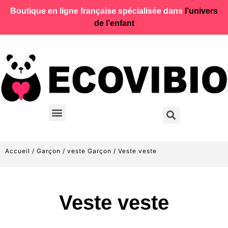
Boutique en ligne française spécialisée dans
l’univers
de l’enfant
Accueil
/
Garçon
/
veste Garçon
/ Veste veste
Veste veste