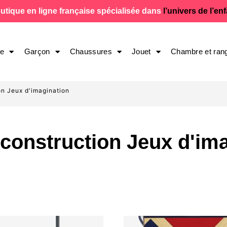
utique en ligne française spécialisée dans
l’univers de l’en
le
Garçon
Chaussures
Jouet
Chambre et ran
on Jeux d'imagination
construction Jeux d'im