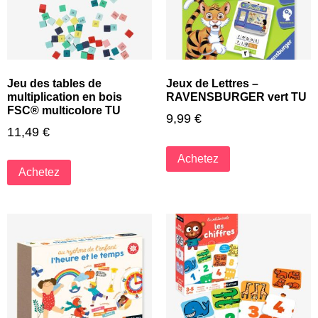
Jeu des tables de
Jeux de Lettres –
multiplication en bois
RAVENSBURGER vert TU
FSC® multicolore TU
9,99
€
11,49
€
Achetez
Achetez