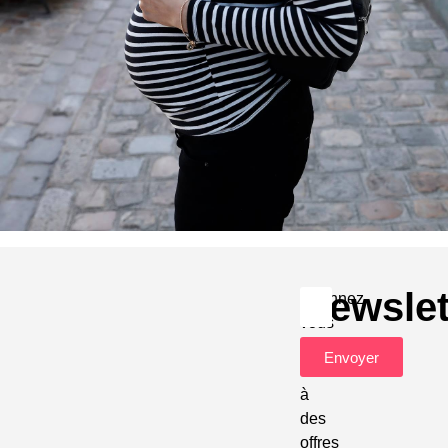
Newslet
Abonnez-
vous
pour
Envoyer
accéder
à
des
offres