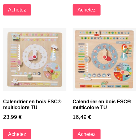
Achetez
Achetez
Calendrier en bois FSC®
Calendrier en bois FSC®
multicolore TU
multicolore TU
23,99
€
16,49
€
Achetez
Achetez