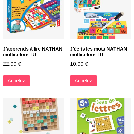
J’apprends à lire NATHAN
J’écris les mots NATHAN
multicolore TU
multicolore TU
22,99
€
10,99
€
Achetez
Achetez