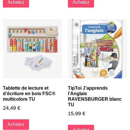
Achetez
Achetez
Tablette de lecture et
TipToi J’apprends
d’écriture en bois FSC®
l’Anglais
multicolore TU
RAVENSBURGER blanc
TU
24,49
€
15,99
€
Achetez
Achetez