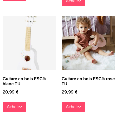
Achetez
Guitare en bois FSC®
Guitare en bois FSC® rose
blanc TU
TU
20,99
€
29,99
€
Achetez
Achetez