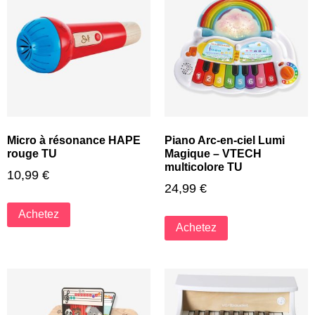
Micro à résonance HAPE
Piano Arc-en-ciel Lumi
rouge TU
Magique – VTECH
multicolore TU
10,99
€
24,99
€
Achetez
Achetez