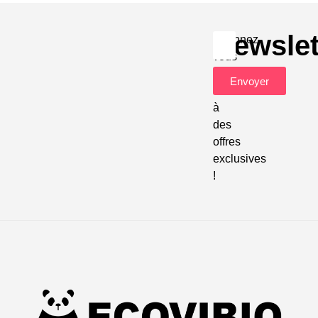
Newslet
Abonnez-
vous
pour
Envoyer
accéder
à
des
offres
exclusives
!