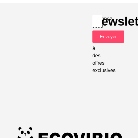
Newslet
Abonnez-
vous
pour
Envoyer
accéder
à
des
offres
exclusives
!