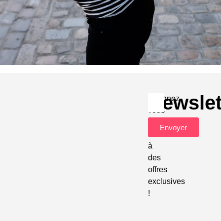
Newslet
Abonnez-
vous
pour
Envoyer
accéder
à
des
offres
exclusives
!