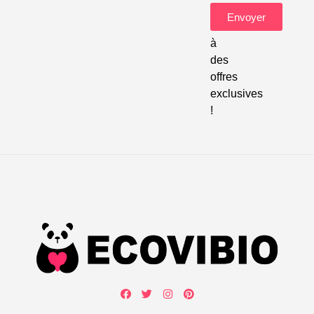
pour
Envoyer
accéder
à
des
offres
exclusives
!