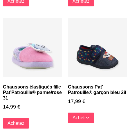
Achetez
Achetez
Chaussons élastiqués fille
Chaussons Pat’
Pat’Patrouille® parme/rose
Patrouille® garçon bleu 28
31
17,99
€
14,99
€
Achetez
Achetez