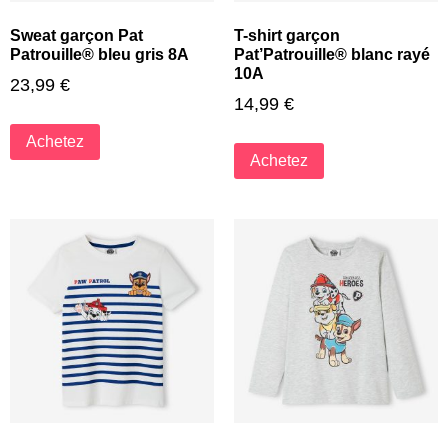
Sweat garçon Pat
T-shirt garçon
Patrouille® bleu gris 8A
Pat’Patrouille® blanc rayé
10A
23,99
€
14,99
€
Achetez
Achetez