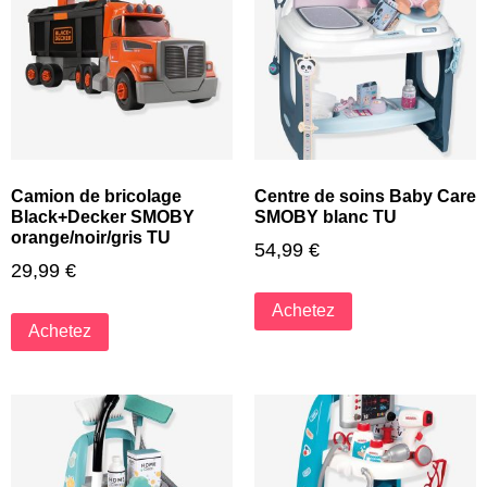
Camion de bricolage
Centre de soins Baby Care
Black+Decker SMOBY
SMOBY blanc TU
orange/noir/gris TU
54,99
€
29,99
€
Achetez
Achetez