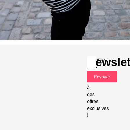
Newslet
Abonnez-
vous
pour
Envoyer
accéder
à
des
offres
exclusives
!