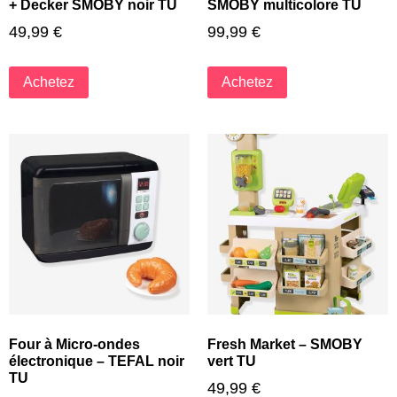
+ Decker SMOBY noir TU
SMOBY multicolore TU
49,99
€
99,99
€
Achetez
Achetez
Four à Micro-ondes
Fresh Market – SMOBY
électronique – TEFAL noir
vert TU
TU
49,99
€