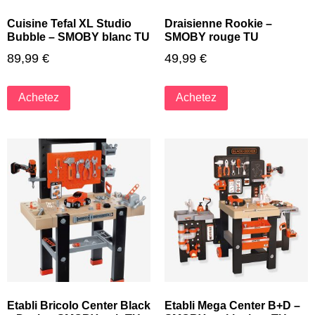
Cuisine Tefal XL Studio
Draisienne Rookie –
Bubble – SMOBY blanc TU
SMOBY rouge TU
89,99
€
49,99
€
Achetez
Achetez
Etabli Bricolo Center Black
Etabli Mega Center B+D –