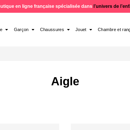
utique en ligne française spécialisée dans
l’univers de l’en
le
Garçon
Chaussures
Jouet
Chambre et ran
Aigle