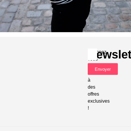
Newslet
Abonnez-
vous
pour
Envoyer
accéder
à
des
offres
exclusives
!