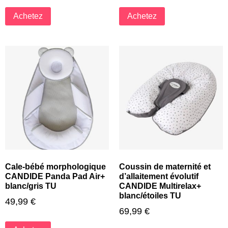
Achetez
Achetez
Cale-bébé morphologique
Coussin de maternité et
CANDIDE Panda Pad Air+
d’allaitement évolutif
blanc/gris TU
CANDIDE Multirelax+
blanc/étoiles TU
49,99
€
69,99
€