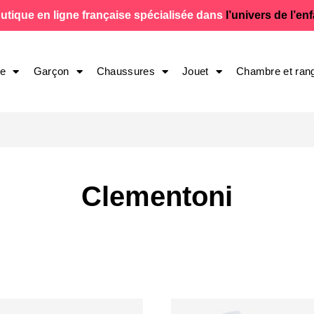
utique en ligne française spécialisée dans
l’univers de l’en
le
Garçon
Chaussures
Jouet
Chambre et ran
Clementoni