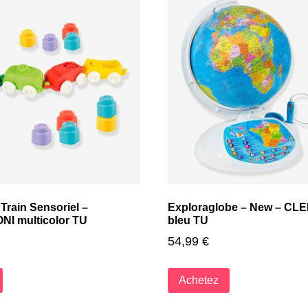
rain Sensoriel –
Exploraglobe – New – C
I multicolor TU
bleu TU
54,99
€
Achetez