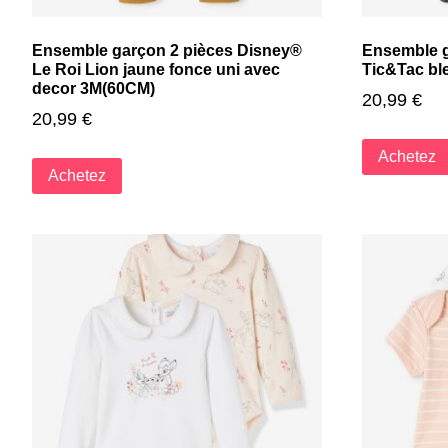
Ensemble garçon 2 pièces Disney®
Ensemble g
Le Roi Lion jaune fonce uni avec
Tic&Tac bl
decor 3M(60CM)
20,99
€
20,99
€
Achetez
Achetez