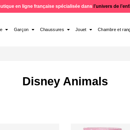
utique en ligne française spécialisée dans
l’univers de l’en
le
Garçon
Chaussures
Jouet
Chambre et ran
Disney Animals