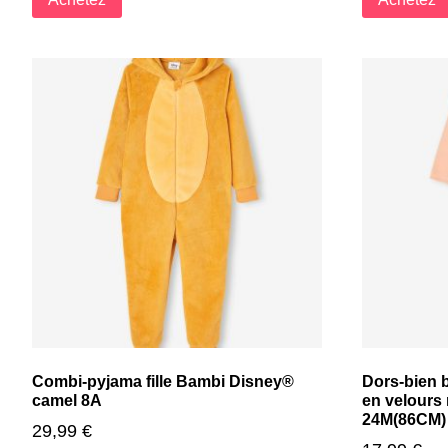
Combi-pyjama fille Bambi Disney®
Dors-bien 
camel 8A
en velours 
24M(86CM)
29,99
€