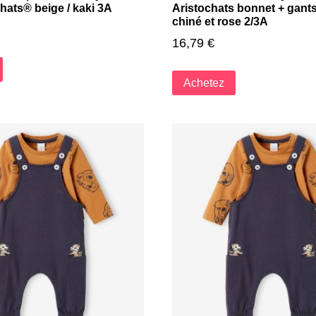
hats® beige / kaki 3A
Aristochats bonnet + gant
chiné et rose 2/3A
16,79
€
Achetez