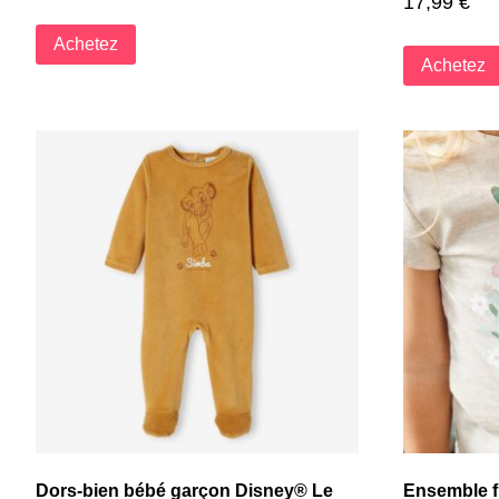
17,99
€
Achetez
Achetez
Dors-bien bébé garçon Disney® Le
Ensemble fi