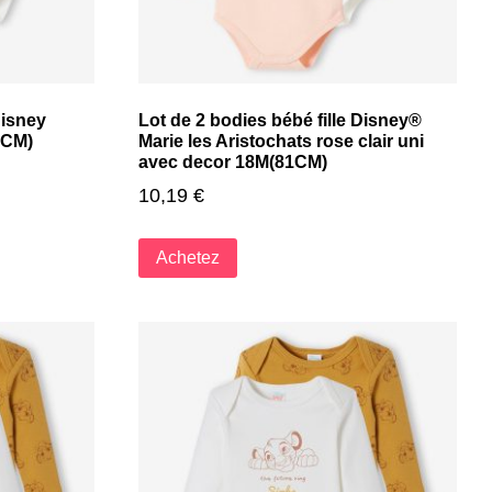
Disney
Lot de 2 bodies bébé fille Disney®
0CM)
Marie les Aristochats rose clair uni
avec decor 18M(81CM)
10,19
€
Achetez