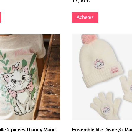
17,99
€
Achetez
lle 2 pièces Disney Marie
Ensemble fille Disney® Mar