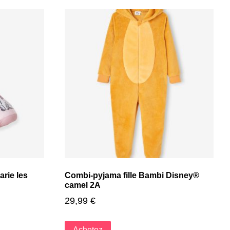
rie les
Combi-pyjama fille Bambi Disney®
camel 2A
29,99
€
Achetez