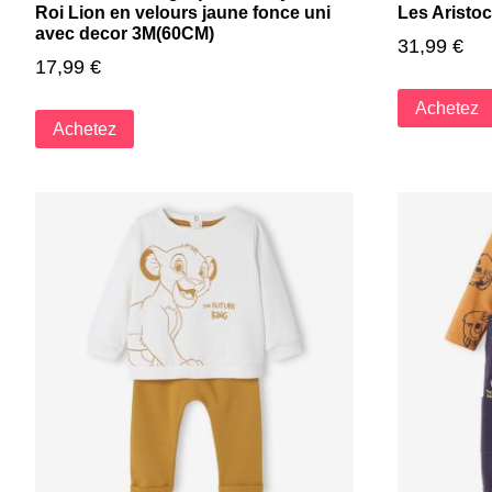
Roi Lion en velours jaune fonce uni
Les Aristoc
avec decor 3M(60CM)
31,99
€
17,99
€
Achetez
Achetez