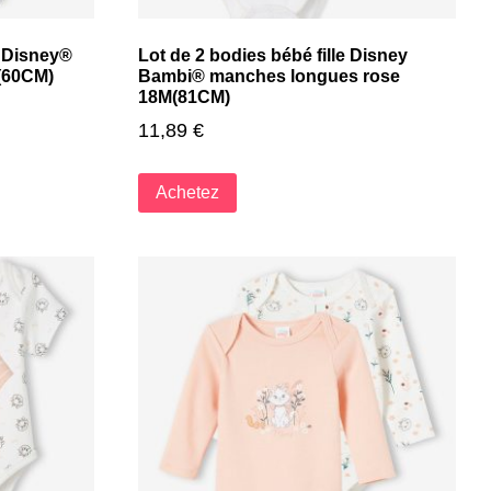
 Disney®
Lot de 2 bodies bébé fille Disney
M(60CM)
Bambi® manches longues rose
18M(81CM)
11,89
€
Achetez