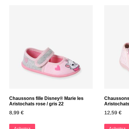
Chaussons fille Disney® Marie les
Chaussons f
Aristochats rose / gris 22
Aristochats
8,99
€
12,59
€
Achetez
Achetez