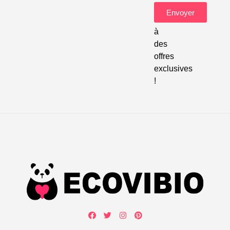
pour
Envoyer
accéder
à
des
offres
exclusives
!