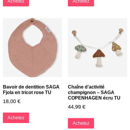
Achetez
Achetez
Bavoir de dentition SAGA
Chaîne d’activité
Fjola en tricot rose TU
champignon – SAGA
COPENHAGEN écru TU
18,00
€
44,99
€
Achetez
Achetez