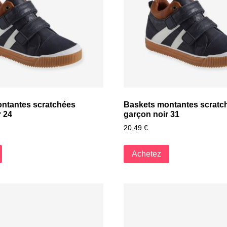
ntantes scratchées
Baskets montantes scratc
r 24
garçon noir 31
20,49
€
Achetez