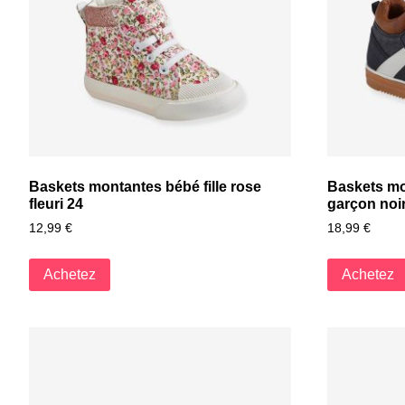
Baskets montantes bébé fille rose
Baskets mo
fleuri 24
garçon noi
12,99
€
18,99
€
Achetez
Achetez