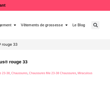
fant
gement
Vêtements de grossesse
Le Blog
® rouge 33
ous® rouge 33
e 23-38
,
Chaussures
,
Chaussures fille 23-38 Chaussures
,
Miraculous