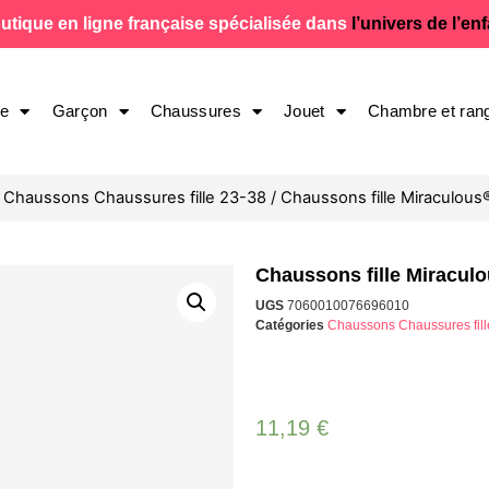
utique en ligne française spécialisée dans
l’univers de l’en
le
Garçon
Chaussures
Jouet
Chambre et ran
/
Chaussons Chaussures fille 23-38
/ Chaussons fille Miraculous
Chaussons fille Miracul
UGS
7060010076696010
Catégories
Chaussons Chaussures fill
11,19
€