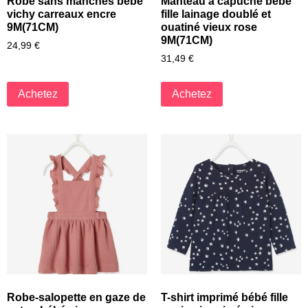
Robe sans manches bébé
Manteau à capuche bébé
vichy carreaux encre
fille lainage doublé et
9M(71CM)
ouatiné vieux rose
9M(71CM)
24,99
€
31,49
€
Achetez
Achetez
Robe-salopette en gaze de
T-shirt imprimé bébé fille