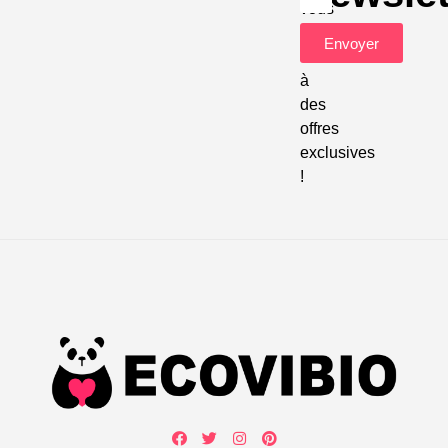
vous
pour
Envoyer
accéder
à
des
offres
exclusives
!