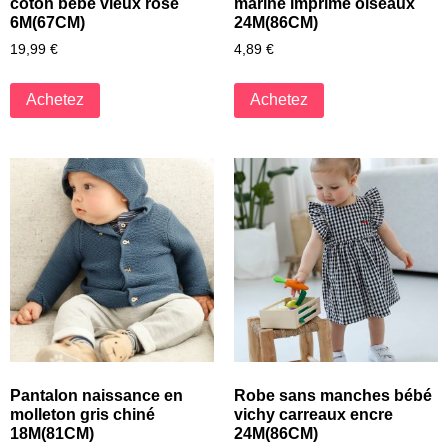
coton bébé vieux rose
marine imprimé oiseaux
6M(67CM)
24M(86CM)
19,99
€
4,89
€
Achetez
Achetez
Pantalon naissance en
Robe sans manches bébé
molleton gris chiné
vichy carreaux encre
18M(81CM)
24M(86CM)