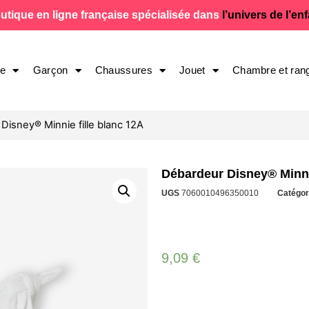
utique en ligne française spécialisée dans
l’univers de l’en
le
Garçon
Chaussures
Jouet
Chambre et ran
Disney® Minnie fille blanc 12A
Débardeur Disney® Minnie
UGS
7060010496350010
Catégor
9,09
€