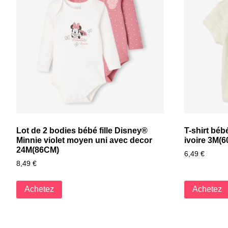
Lot de 2 bodies bébé fille Disney®
T-shirt bé
Minnie violet moyen uni avec decor
ivoire 3M(
24M(86CM)
6,49
€
8,49
€
Achetez
Achetez