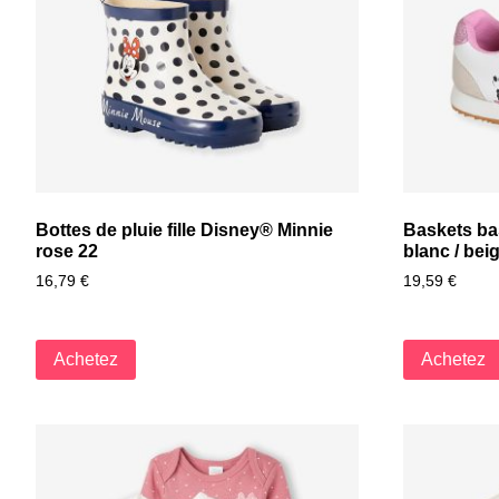
Bottes de pluie fille Disney® Minnie
Baskets ba
rose 22
blanc / bei
16,79
€
19,59
€
Achetez
Achetez