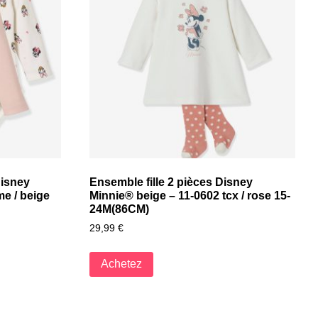
Disney
Ensemble fille 2 pièces Disney
e / beige
Minnie® beige – 11-0602 tcx / rose 15-
24M(86CM)
29,99
€
Achetez