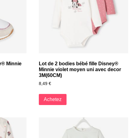
y® Minnie
Lot de 2 bodies bébé fille Disney®
Minnie violet moyen uni avec decor
3M(60CM)
8,49
€
Achetez