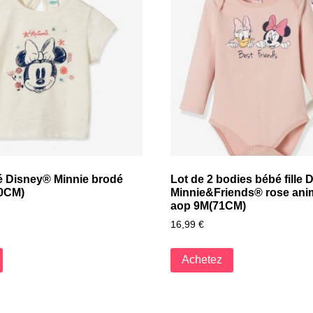
bé Disney® Minnie brodé
Lot de 2 bodies bébé fille 
60CM)
Minnie&Friends® rose anim
aop 9M(71CM)
16,99
€
Achetez