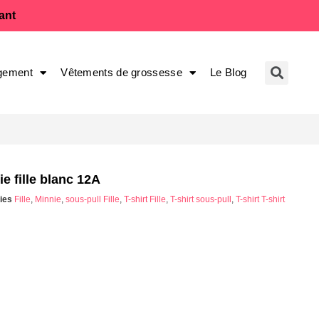
fant
gement
Vêtements de grossesse
Le Blog
 fille blanc 12A
ies
Fille
,
Minnie
,
sous-pull Fille
,
T-shirt Fille
,
T-shirt sous-pull
,
T-shirt T-shirt