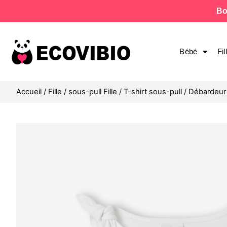
Bo
Bébé
Fil
Accueil
/
Fille
/
sous-pull Fille
/
T-shirt sous-pull
/ Débardeur 