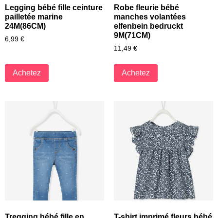
Legging bébé fille ceinture
Robe fleurie bébé
pailletée marine
manches volantées
24M(86CM)
elfenbein bedruckt
9M(71CM)
6,99
€
11,49
€
Achetez
Achetez
Tregging bébé fille en
T-shirt imprimé fleurs bébé