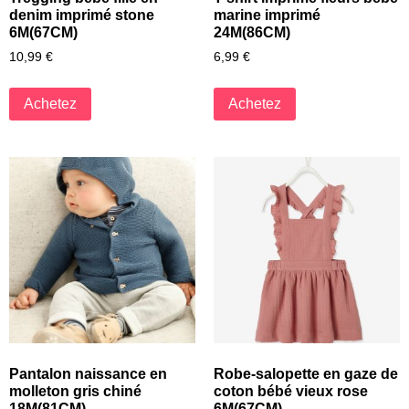
denim imprimé stone
marine imprimé
6M(67CM)
24M(86CM)
10,99
€
6,99
€
Achetez
Achetez
Pantalon naissance en
Robe-salopette en gaze de
molleton gris chiné
coton bébé vieux rose
18M(81CM)
6M(67CM)