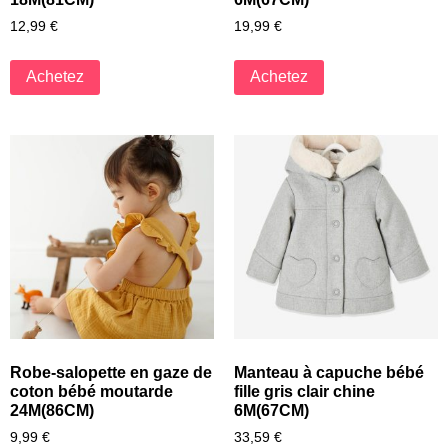
12,99
€
19,99
€
Achetez
Achetez
Robe-salopette en gaze de
Manteau à capuche bébé
coton bébé moutarde
fille gris clair chine
24M(86CM)
6M(67CM)
9,99
€
33,59
€