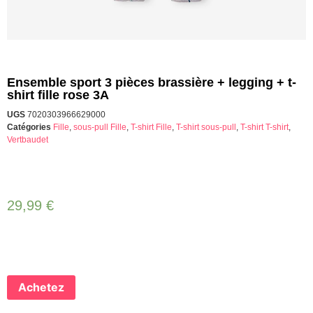
Ensemble sport 3 pièces brassière + legging + t-
shirt fille rose 3A
UGS
7020303966629000
Catégories
Fille
,
sous-pull Fille
,
T-shirt Fille
,
T-shirt sous-pull
,
T-shirt T-shirt
,
Vertbaudet
29,99
€
Achetez