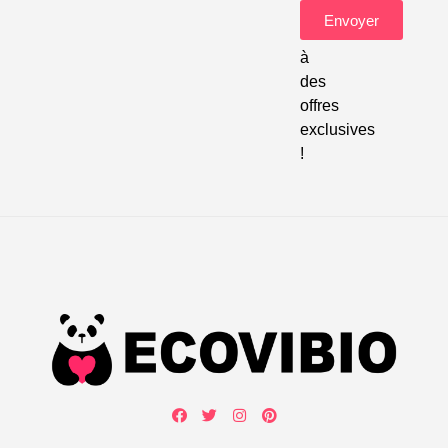
pour
Envoyer
accéder
à
des
offres
exclusives
!