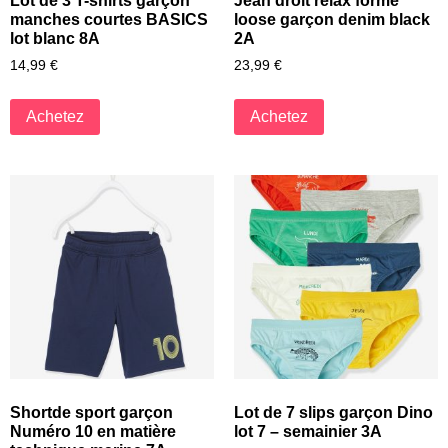
Lot de 3 T-shirts garçon
Jean droit relax forme
manches courtes BASICS
loose garçon denim black
lot blanc 8A
2A
14,99
€
23,99
€
Achetez
Achetez
Shortde sport garçon
Lot de 7 slips garçon Dino
Numéro 10 en matière
lot 7 – semainier 3A