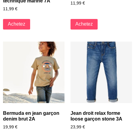
technique marine 7A
11,99
€
11,99
€
Achetez
Achetez
Bermuda en jean garçon
Jean droit relax forme
denim brut 2A
loose garçon stone 3A
19,99
€
23,99
€