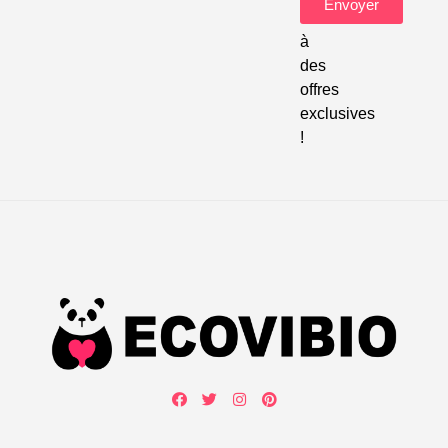
Envoyer
accéder
à
des
offres
exclusives
!