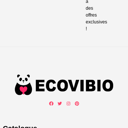
à
des
offres
exclusives
!