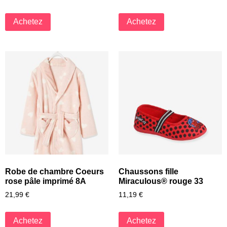
Achetez
Achetez
Robe de chambre Coeurs
Chaussons fille
rose pâle imprimé 8A
Miraculous® rouge 33
21,99
€
11,19
€
Achetez
Achetez