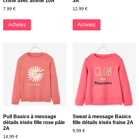
chine avec anime 10A
3A
7,99
€
12,99
€
Achetez
Achetez
Pull Basics à message
Sweat à message Basics
détails irisés fille rose pâle
fille détails irisés fraise 2A
2A
9,99
€
14,99
€