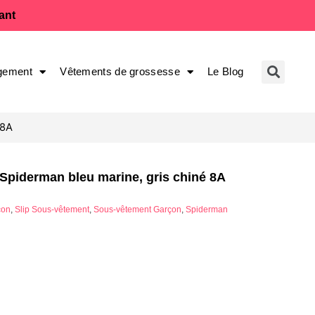
fant
gement
Vêtements de grossesse
Le Blog
 8A
Spiderman bleu marine, gris chiné 8A
çon
,
Slip Sous-vêtement
,
Sous-vêtement Garçon
,
Spiderman