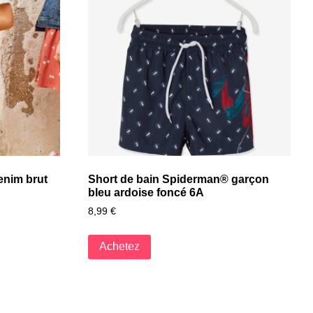
enim brut
Short de bain Spiderman® garçon
bleu ardoise foncé 6A
8,99
€
Achetez