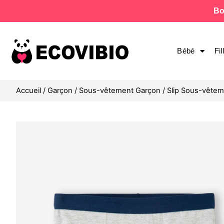
Bo
Bébé
Fil
Accueil
/
Garçon
/
Sous-vêtement Garçon
/
Slip Sous-vête