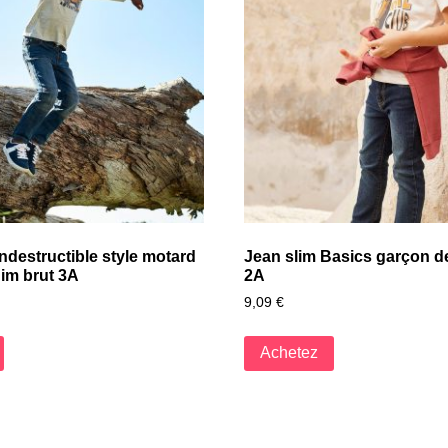
indestructible style motard
Jean slim Basics garçon d
im brut 3A
2A
9,09
€
Achetez