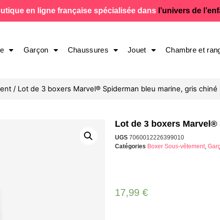
utique en ligne française spécialisée dans
l’univers de l’en
le
Garçon
Chaussures
Jouet
Chambre et ran
ment
/ Lot de 3 boxers Marvel® Spiderman bleu marine, gris chiné
Lot de 3 boxers Marvel® 
UGS
7060012226399010
Catégories
Boxer Sous-vêtement
,
Gar
17,99
€