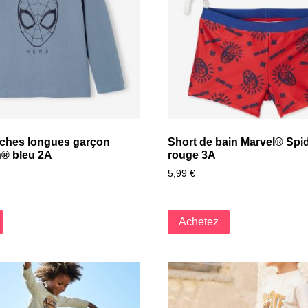
nches longues garçon
Short de bain Marvel® Sp
® bleu 2A
rouge 3A
5,99
€
Achetez