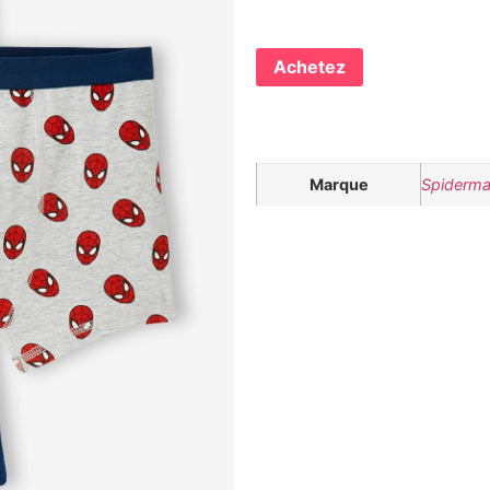
Achetez
Marque
Spiderm