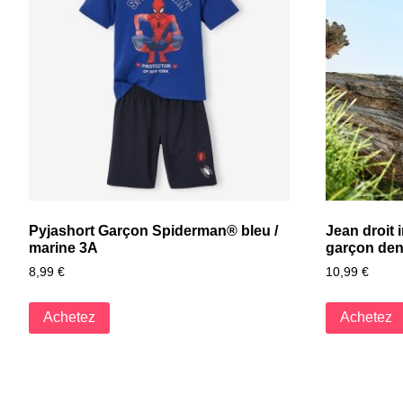
Pyjashort Garçon Spiderman® bleu /
Jean droit 
marine 3A
garçon den
8,99
€
10,99
€
Achetez
Achetez