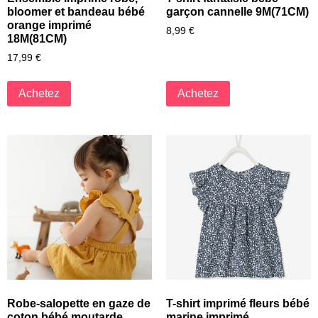
bloomer et bandeau bébé
garçon cannelle 9M(71CM)
orange imprimé
8,99
€
18M(81CM)
17,99
€
Achetez
Achetez
Robe-salopette en gaze de
T-shirt imprimé fleurs bébé
coton bébé moutarde
marine imprimé