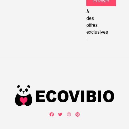
Envoyer
accéder
à
des
offres
exclusives
!