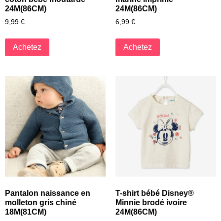
24M(86CM)
24M(86CM)
9,99
€
6,99
€
Achetez
Achetez
Pantalon naissance en
T-shirt bébé Disney®
molleton gris chiné
Minnie brodé ivoire
18M(81CM)
24M(86CM)