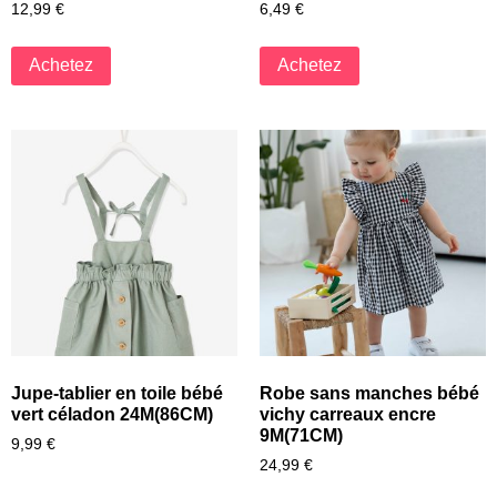
12,99
€
6,49
€
Achetez
Achetez
Jupe-tablier en toile bébé
Robe sans manches bébé
vert céladon 24M(86CM)
vichy carreaux encre
9M(71CM)
9,99
€
24,99
€