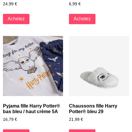
24,99
€
6,99
€
Achetez
Achetez
Pyjama fille Harry Potter®
Chaussons fille Harry
bas bleu / haut crème 5A
Potter® bleu 29
16,79
€
21,99
€