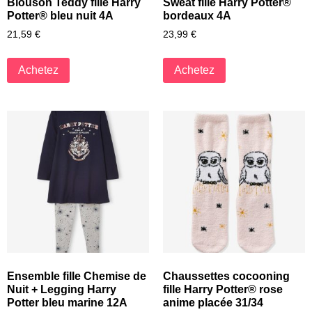
Blouson Teddy fille Harry
Sweat fille Harry Potter®
Potter® bleu nuit 4A
bordeaux 4A
21,59
€
23,99
€
Achetez
Achetez
Ensemble fille Chemise de
Chaussettes cocooning
Nuit + Legging Harry
fille Harry Potter® rose
Potter bleu marine 12A
anime placée 31/34