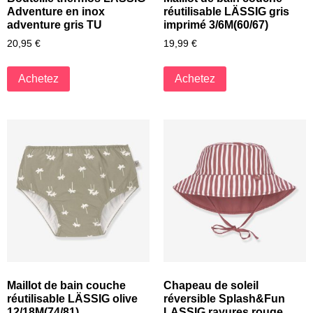
Adventure en inox
réutilisable LÄSSIG gris
adventure gris TU
imprimé 3/6M(60/67)
20,95
€
19,99
€
Achetez
Achetez
Maillot de bain couche
Chapeau de soleil
réutilisable LÄSSIG olive
réversible Splash&Fun
12/18M(74/81)
LASSIG rayures rouge