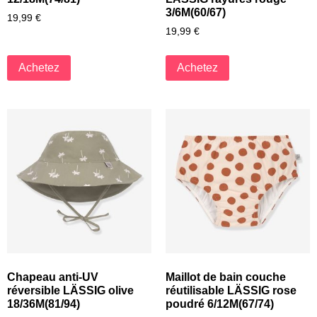
3/6M(60/67)
19,99
€
19,99
€
Achetez
Achetez
Chapeau anti-UV
Maillot de bain couche
réversible LÄSSIG olive
réutilisable LÄSSIG rose
18/36M(81/94)
poudré 6/12M(67/74)