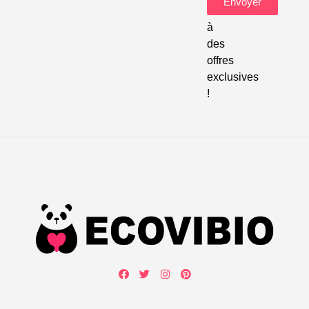
Envoyer
accéder
à
des
offres
exclusives
!