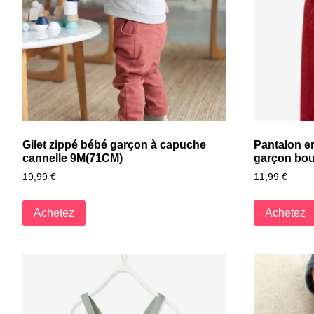
Gilet zippé bébé garçon à capuche
Pantalon e
cannelle 9M(71CM)
garçon bo
19,99
€
11,99
€
Achetez
Achetez