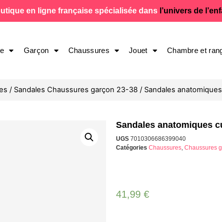
utique en ligne française spécialisée dans
l’univers de l’en
le
Garçon
Chaussures
Jouet
Chambre et ran
es
/
Sandales Chaussures garçon 23-38
/ Sandales anatomiques 
Sandales anatomiques cu
UGS
7010306686399040
Catégories
Chaussures
,
Chaussures g
41,99
€