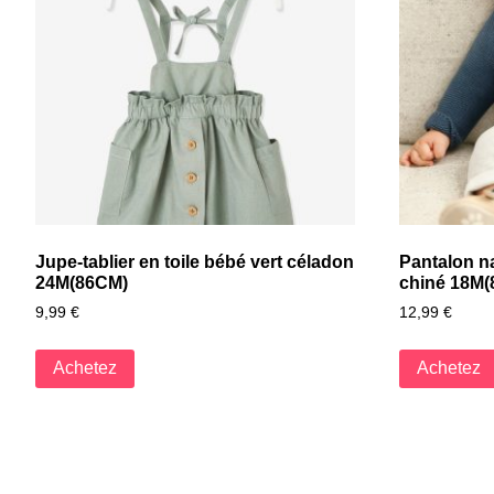
Jupe-tablier en toile bébé vert céladon
Pantalon n
24M(86CM)
chiné 18M
9,99
€
12,99
€
Achetez
Achetez