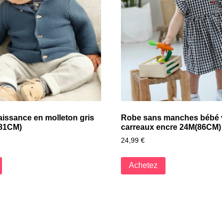
aissance en molleton gris
Robe sans manches bébé 
(81CM)
carreaux encre 24M(86CM)
24,99
€
Achetez