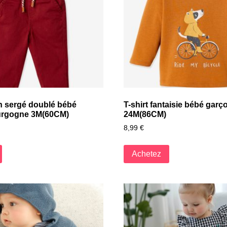
n sergé doublé bébé
T-shirt fantaisie bébé garç
urgogne 3M(60CM)
24M(86CM)
8,99
€
Achetez