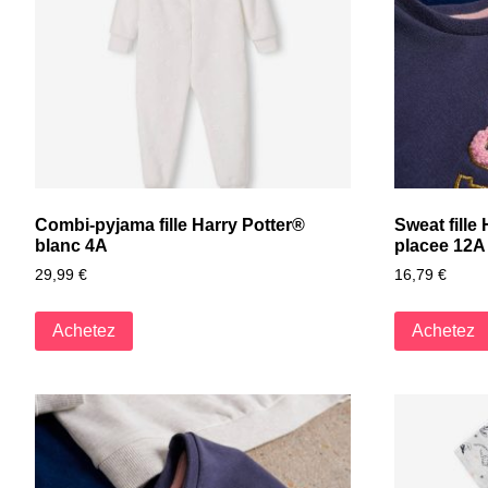
Combi-pyjama fille Harry Potter®
Sweat fille
blanc 4A
placee 12A
29,99
€
16,79
€
Achetez
Achetez