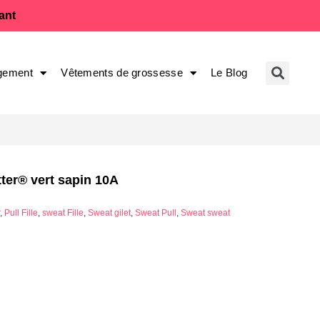
fant
gement
Vêtements de grossesse
Le Blog
tter® vert sapin 10A
,
Pull Fille
,
sweat Fille
,
Sweat gilet
,
Sweat Pull
,
Sweat sweat