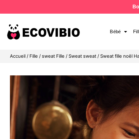
Bo
Bébé
Fil
Accueil
/
Fille
/
sweat Fille
/
Sweat sweat
/ Sweat fille noël H