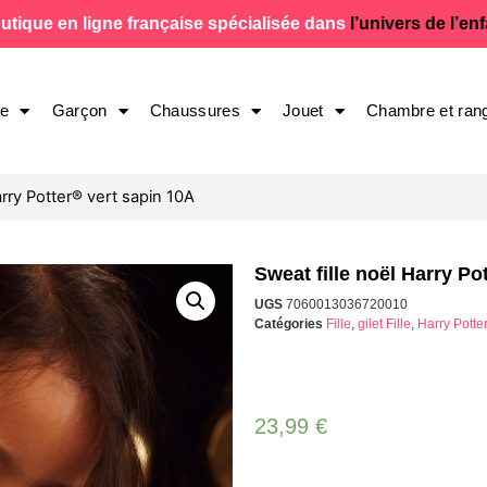
utique en ligne française spécialisée dans
l’univers de l’en
le
Garçon
Chaussures
Jouet
Chambre et ran
arry Potter® vert sapin 10A
Sweat fille noël Harry Po
UGS
7060013036720010
Catégories
Fille
,
gilet Fille
,
Harry Potter
23,99
€