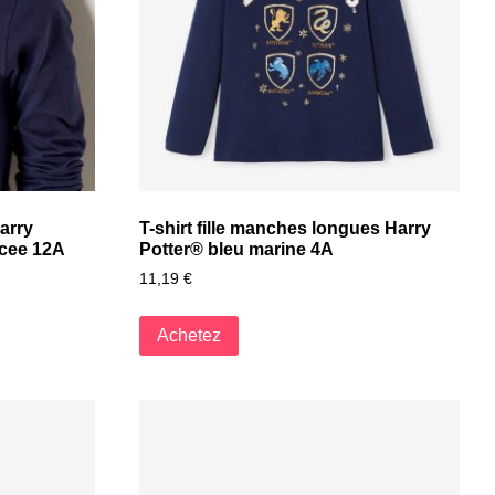
arry
T-shirt fille manches longues Harry
acee 12A
Potter® bleu marine 4A
11,19
€
Achetez