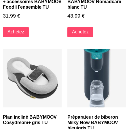
+ accessoires BABYMOOV
BABYMOOV Nomadcare
Foodii l’ensemble TU
blanc TU
31,99
€
43,99
€
Achetez
Achetez
Plan incliné BABYMOOV
Préparateur de biberon
Cosydream+ gris TU
Milky Now BABYMOOV
bleu/gris TU