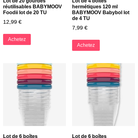
Lot de 20 gourdes
Lot de 4 boîtes
réutilisables BABYMOOV
hermétiques 120 ml
Foodii lot de 20 TU
BABYMOOV Babybol lot
de 4 TU
12,99
€
7,99
€
Achetez
Achetez
Lot de 6 boîtes
Lot de 6 boîtes