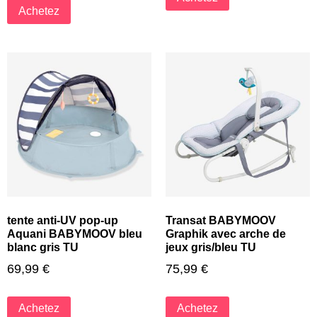
Achetez
tente anti-UV pop-up
Transat BABYMOOV
Aquani BABYMOOV bleu
Graphik avec arche de
blanc gris TU
jeux gris/bleu TU
69,99
€
75,99
€
Achetez
Achetez