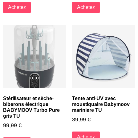
Achetez
Achetez
Stérilisateur et sèche-
Tente anti-UV avec
biberons électrique
moustiquaire Babymoov
BABYMOOV Turbo Pure
mariniere TU
gris TU
39,99
€
99,99
€
Achetez