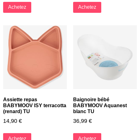
Achetez
Achetez
Assiette repas
Baignoire bébé
BABYMOOV ISY terracotta
BABYMOOV Aquanest
(renard) TU
blanc TU
14,90
€
36,99
€
Achetez
Achetez