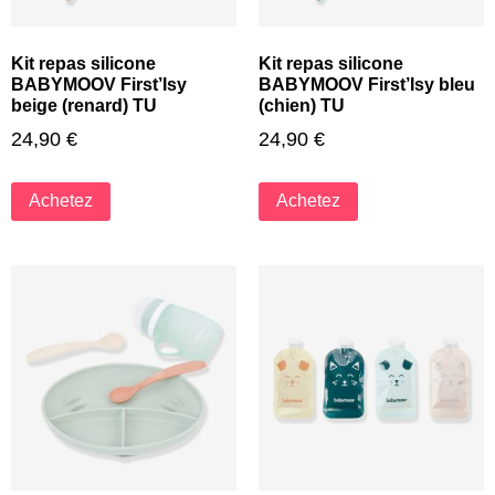
Kit repas silicone
Kit repas silicone
BABYMOOV First’Isy
BABYMOOV First’Isy bleu
beige (renard) TU
(chien) TU
24,90
€
24,90
€
Achetez
Achetez