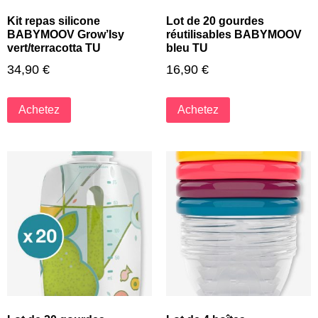
Kit repas silicone
Lot de 20 gourdes
BABYMOOV Grow’Isy
réutilisables BABYMOOV
vert/terracotta TU
bleu TU
34,90
€
16,90
€
Achetez
Achetez