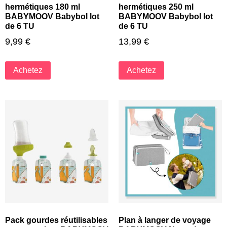
hermétiques 180 ml
hermétiques 250 ml
BABYMOOV Babybol lot
BABYMOOV Babybol lot
de 6 TU
de 6 TU
9,99
€
13,99
€
Achetez
Achetez
Pack gourdes réutilisables
Plan à langer de voyage