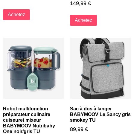
149,99
€
Achetez
Achetez
Robot multifonction
Sac à dos à langer
préparateur culinaire
BABYMOOV Le Sancy gris
cuiseuret mixeur
smokey TU
BABYMOOV Nutribaby
89,99
€
One noir/gris TU