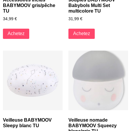
BABYMOOV gris/pêche
Babybols Multi Set
TU
multicolore TU
34,99
€
31,99
€
Achetez
Achetez
Veilleuse BABYMOOV
Veilleuse nomade
Sleepy blanc TU
BABYMOOV Squeezy