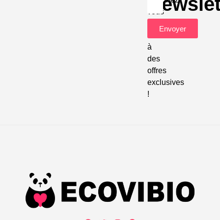
Newslet
vous
pour
Envoyer
accéder
à
des
offres
exclusives
!