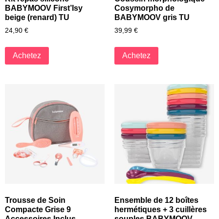
BABYMOOV First’Isy
Cosymorpho de
beige (renard) TU
BABYMOOV gris TU
24,90
€
39,99
€
Achetez
Achetez
Trousse de Soin
Ensemble de 12 boîtes
Compacte Grise 9
hermétiques + 3 cuillères
Accessoires Inclus
souples BABYMOOV