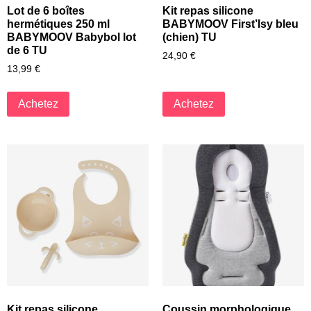
Lot de 6 boîtes
Kit repas silicone
hermétiques 250 ml
BABYMOOV First’Isy bleu
BABYMOOV Babybol lot
(chien) TU
de 6 TU
24,90
€
13,99
€
Achetez
Achetez
Kit repas silicone
Coussin morphologique