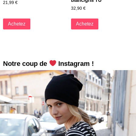
blanc/gris TU
21,99
€
32,90
€
Achetez
Achetez
Notre coup de
Instagram !