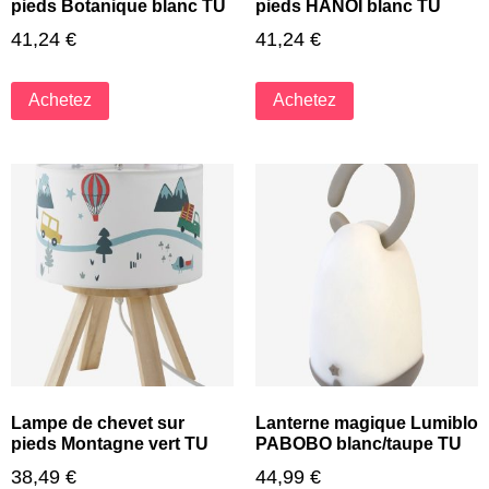
pieds Botanique blanc TU
pieds HANOÏ blanc TU
41,24
€
41,24
€
Achetez
Achetez
Lampe de chevet sur
Lanterne magique Lumiblo
pieds Montagne vert TU
PABOBO blanc/taupe TU
38,49
€
44,99
€