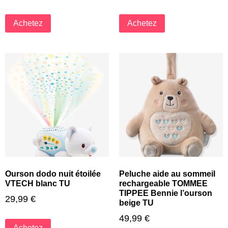
Achetez
Achetez
Ourson dodo nuit étoilée
Peluche aide au sommeil
VTECH blanc TU
rechargeable TOMMEE
TIPPEE Bennie l’ourson
29,99
€
beige TU
49,99
€
Achetez