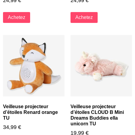
24,99
€
24,99
€
Achetez
Achetez
Veilleuse projecteur
Veilleuse projecteur
d’étoiles Renard orange
d’étoiles CLOUD B Mini
TU
Dreams Buddies ella
unicorn TU
34,99
€
19,99
€