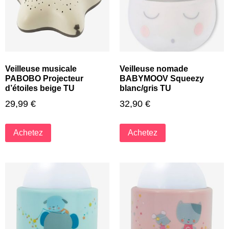
Veilleuse musicale
Veilleuse nomade
PABOBO Projecteur
BABYMOOV Squeezy
d’étoiles beige TU
blanc/gris TU
29,99
€
32,90
€
Achetez
Achetez