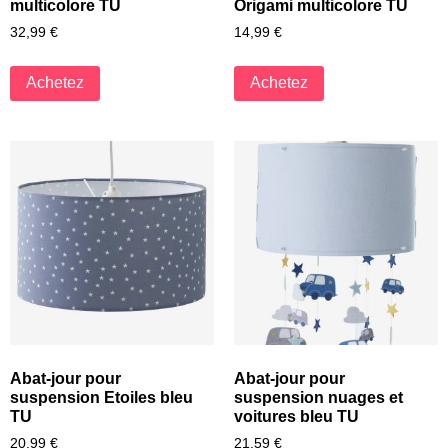
multicolore TU
Origami multicolore TU
32,99
€
14,99
€
Achetez
Achetez
Abat-jour pour
Abat-jour pour
suspension Etoiles bleu
suspension nuages et
TU
voitures bleu TU
20,99
€
21,59
€