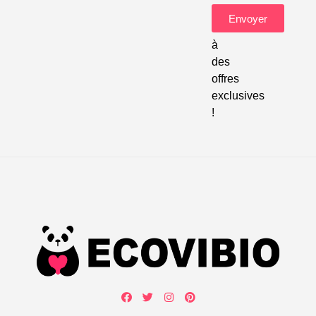
pour
Envoyer
accéder
à
des
offres
exclusives
!