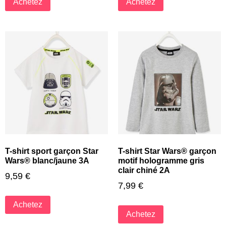
Achetez
Achetez
T-shirt sport garçon Star
T-shirt Star Wars® garçon
Wars® blanc/jaune 3A
motif hologramme gris
clair chiné 2A
9,59
€
7,99
€
Achetez
Achetez