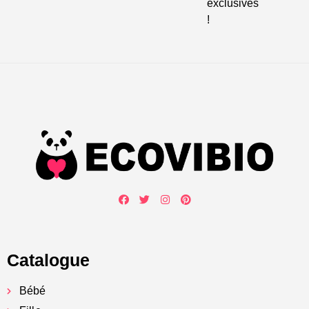
exclusives
!
Catalogue
Bébé