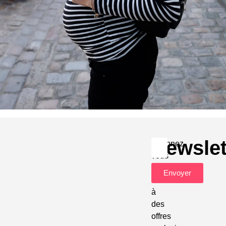
Newslet
Abonnez-
vous
pour
Envoyer
accéder
à
des
offres