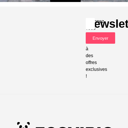
Newslet
Abonnez-
vous
pour
Envoyer
accéder
à
des
offres
exclusives
!